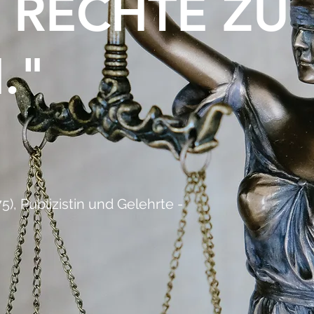
, RECHTE ZU
."
), Publizistin und Gelehrte -